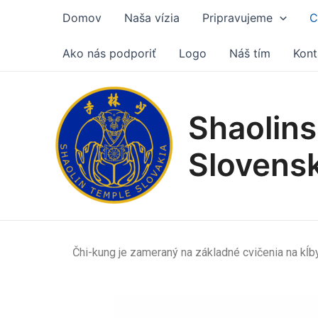
Preskočiť
Domov
Naša vízia
Pripravujeme
C
na
obsah
Ako nás podporiť
Logo
Náš tím
Kont
Shaolins
Slovens
Čhi-kung je zameraný na základné cvičenia na kĺby,