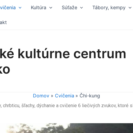
vičenia
Kultúra
Súťaže
Tábory, kempy
akt
ké kultúrne centrum
ko
Domov
Cvičenia
Čhi-kung
 chrbticu, šľachy, dýchanie a cvičenie 6 liečivých zvukov, ktoré 